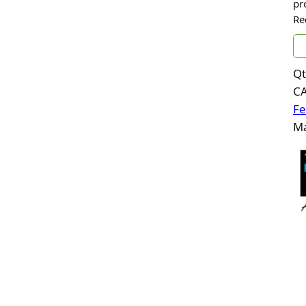
pr
Re
Qt
C
Fe
Ma