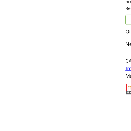
pr
Re
Qt
Ne
C
Im
Ma