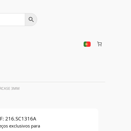
ERCASE 3MM
F:
216.SC1316A
eços exclusivos para