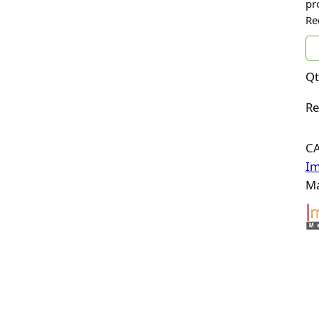
pr
Re
Qt
Re
C
Im
Ma