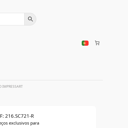
O IMPRESSART
F:
216.SC721-R
eços exclusivos para