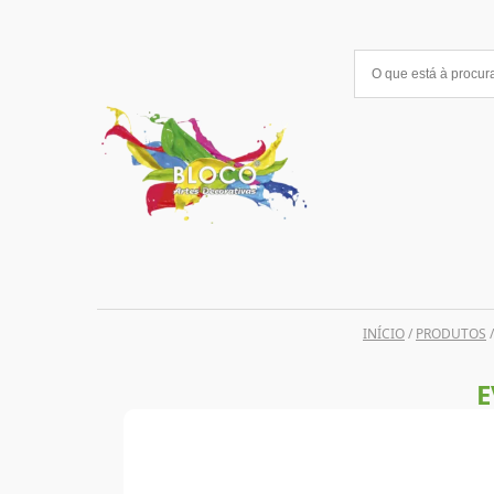
Saltar
para
o
conteúdo
INÍCIO
/
PRODUTOS
E