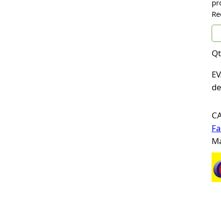
pr
Re
Qt
EV
de
C
Fa
Ma