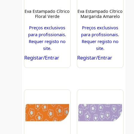
Eva Estampado Cítrico
Eva Estampado Cítrico
Floral Verde
Margarida Amarelo
Preços exclusivos
Preços exclusivos
para profissionais.
para profissionais.
Requer registo no
Requer registo no
site.
site.
Registar/Entrar
Registar/Entrar