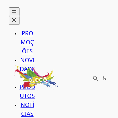
Saltar
para
o
conteúdo
PRO
MOÇ
ÕES
NOVI
DADE
S
PROD
UTOS
NOTÍ
CIAS