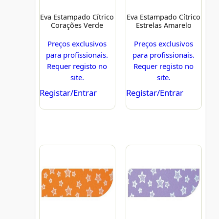
Eva Estampado Cítrico
Eva Estampado Cítrico
Corações Verde
Estrelas Amarelo
Preços exclusivos
Preços exclusivos
para profissionais.
para profissionais.
Requer registo no
Requer registo no
site.
site.
Registar/Entrar
Registar/Entrar