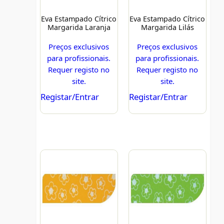
Eva Estampado Cítrico
Eva Estampado Cítrico
Margarida Laranja
Margarida Lilás
Preços exclusivos
Preços exclusivos
para profissionais.
para profissionais.
Requer registo no
Requer registo no
site.
site.
Registar/Entrar
Registar/Entrar