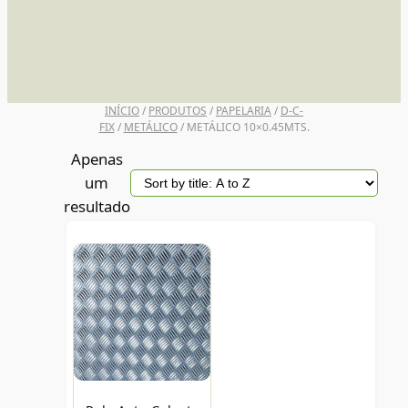
UNI POSCA
INÍCIO
/
PRODUTOS
/
PAPELARIA
/
D-C-
FIX
/
METÁLICO
/ METÁLICO 10×0.45MTS.
Apenas
um
resultado