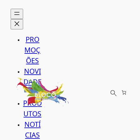
Saltar
para
o
conteúdo
PRO
MOÇ
ÕES
NOVI
DADE
S
PROD
UTOS
NOTÍ
CIAS