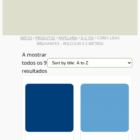
UNI POSCA
INÍCIO
/
PRODUTOS
/
PAPELARIA
/
D-C-FIX
/ CORES LISAS
BRILHANTES – ROLO 0.45 X 2 METROS
A mostrar
todos os 9
resultados