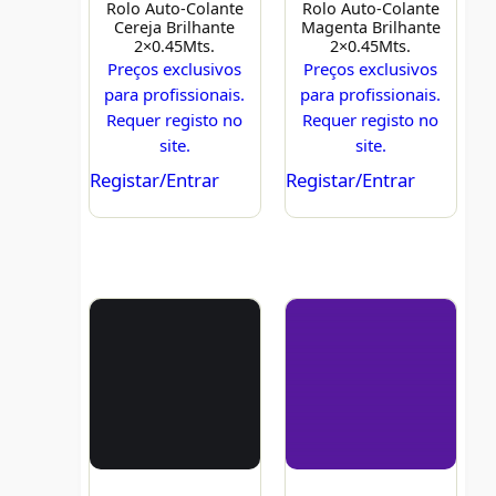
Rolo Auto-Colante
Rolo Auto-Colante
Cereja Brilhante
Magenta Brilhante
2×0.45Mts.
2×0.45Mts.
Preços exclusivos
Preços exclusivos
para profissionais.
para profissionais.
Requer registo no
Requer registo no
site.
site.
Registar/Entrar
Registar/Entrar