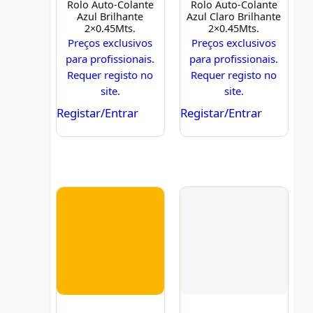
Rolo Auto-Colante
Rolo Auto-Colante
Azul Brilhante
Azul Claro Brilhante
2×0.45Mts.
2×0.45Mts.
Preços exclusivos
Preços exclusivos
para profissionais.
para profissionais.
Requer registo no
Requer registo no
site.
site.
Registar/Entrar
Registar/Entrar