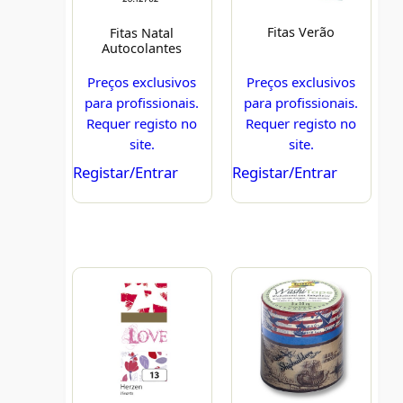
Fitas Natal
Fitas Verão
Autocolantes
Preços exclusivos
Preços exclusivos
para profissionais.
para profissionais.
Requer registo no
Requer registo no
site.
site.
Registar/Entrar
Registar/Entrar