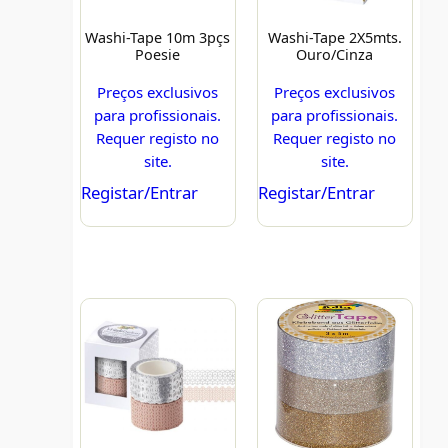
Washi-Tape 10m 3pçs
Washi-Tape 2X5mts.
Poesie
Ouro/Cinza
Preços exclusivos
Preços exclusivos
para profissionais.
para profissionais.
Requer registo no
Requer registo no
site.
site.
Registar/Entrar
Registar/Entrar