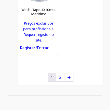
Washi-Tape 4X10mts.
Maritime
Preços exclusivos
para profissionais.
Requer registo no
site.
Registar/Entrar
1
2
→