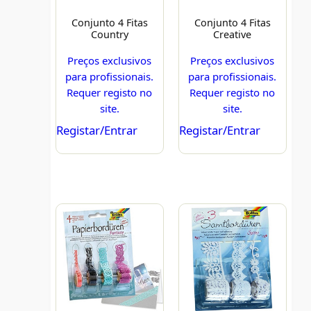
Conjunto 4 Fitas
Conjunto 4 Fitas
Country
Creative
Preços exclusivos
Preços exclusivos
para profissionais.
para profissionais.
Requer registo no
Requer registo no
site.
site.
Registar/Entrar
Registar/Entrar