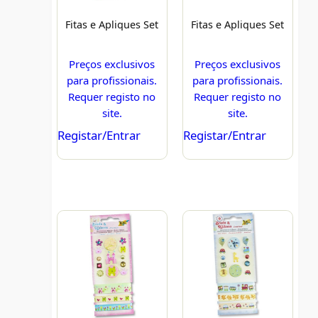
Fitas e Apliques Set
Fitas e Apliques Set
Preços exclusivos
Preços exclusivos
para profissionais.
para profissionais.
Requer registo no
Requer registo no
site.
site.
Registar/Entrar
Registar/Entrar