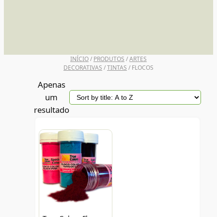
UNI POSCA
INÍCIO
/
PRODUTOS
/
ARTES
DECORATIVAS
/
TINTAS
/ FLOCOS
Apenas
um
resultado