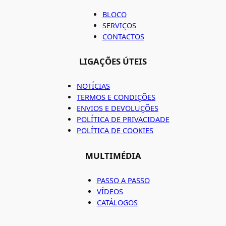
BLOCO
SERVIÇOS
CONTACTOS
LIGAÇÕES ÚTEIS
NOTÍCIAS
TERMOS E CONDIÇÕES
ENVIOS E DEVOLUÇÕES
POLÍTICA DE PRIVACIDADE
POLÍTICA DE COOKIES
MULTIMÉDIA
PASSO A PASSO
VÍDEOS
CATÁLOGOS