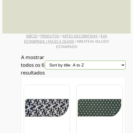
UNI POSCA
INÍCIO
/
PRODUTOS
/
ARTES DECORATIVAS
/
EVA
ESTAMPADA / FACES E OLHOS
/ KREATEVA VELUDO
ESTAMPADO
A mostrar
todos os 6
resultados