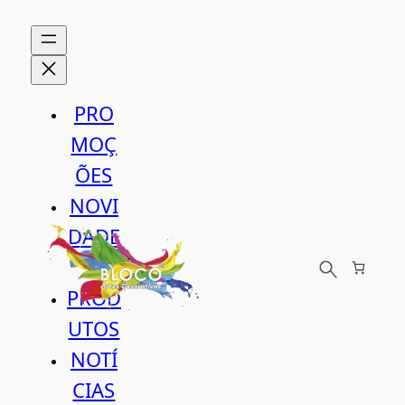
Saltar
para
o
conteúdo
PRO
MOÇ
ÕES
NOVI
DADE
S
PROD
UTOS
NOTÍ
CIAS