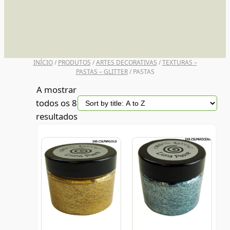
UNI POSCA
INÍCIO
/
PRODUTOS
/
ARTES DECORATIVAS
/
TEXTURAS –
PASTAS – GLITTER
/ PASTAS
A mostrar
todos os 8
resultados