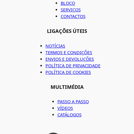
BLOCO
SERVIÇOS
CONTACTOS
LIGAÇÕES ÚTEIS
NOTÍCIAS
TERMOS E CONDIÇÕES
ENVIOS E DEVOLUÇÕES
POLÍTICA DE PRIVACIDADE
POLÍTICA DE COOKIES
MULTIMÉDIA
PASSO A PASSO
VÍDEOS
CATÁLOGOS