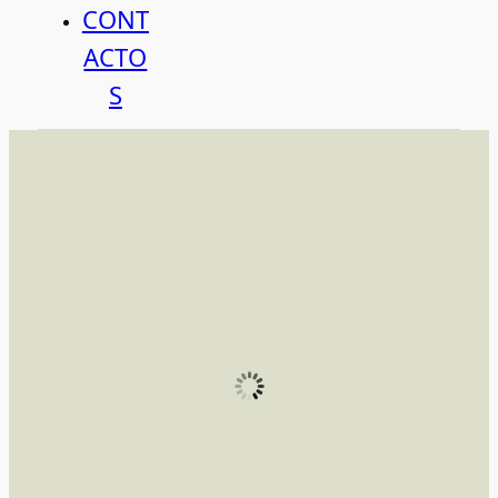
CONT
ACTO
S