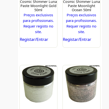
Cosmic Shimmer Luna
Cosmic Shimmer Luna
Paste Moonlight Gold
Paste Moonlight
50ml
Ocean 50ml
Preços exclusivos
Preços exclusivos
para profissionais.
para profissionais.
Requer registo no
Requer registo no
site.
site.
Registar/Entrar
Registar/Entrar