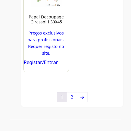
Papel Decoupage
Girassol I 30X45
Preços exclusivos
para profissionais.
Requer registo no
site.
Registar/Entrar
1
2
→