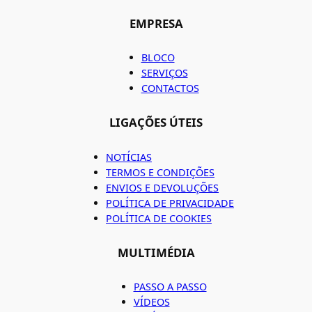
EMPRESA
BLOCO
SERVIÇOS
CONTACTOS
LIGAÇÕES ÚTEIS
NOTÍCIAS
TERMOS E CONDIÇÕES
ENVIOS E DEVOLUÇÕES
POLÍTICA DE PRIVACIDADE
POLÍTICA DE COOKIES
MULTIMÉDIA
PASSO A PASSO
VÍDEOS