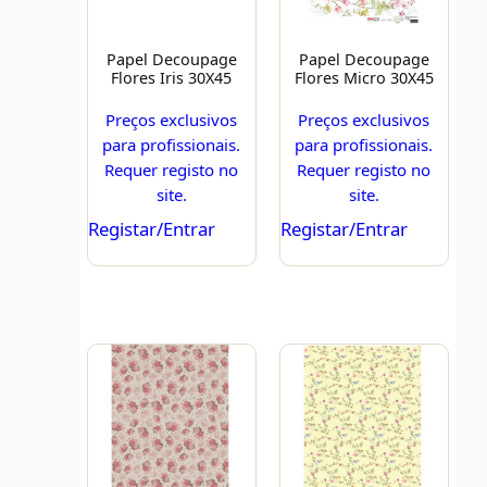
Papel Decoupage
Papel Decoupage
Flores Iris 30X45
Flores Micro 30X45
Preços exclusivos
Preços exclusivos
para profissionais.
para profissionais.
Requer registo no
Requer registo no
site.
site.
Registar/Entrar
Registar/Entrar