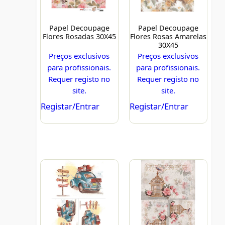
Papel Decoupage
Papel Decoupage
Flores Rosadas 30X45
Flores Rosas Amarelas
30X45
Preços exclusivos
Preços exclusivos
para profissionais.
para profissionais.
Requer registo no
Requer registo no
site.
site.
Registar/Entrar
Registar/Entrar