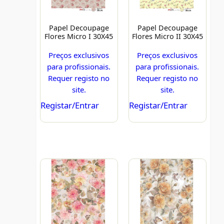
Papel Decoupage
Papel Decoupage
Flores Micro I 30X45
Flores Micro II 30X45
Preços exclusivos
Preços exclusivos
para profissionais.
para profissionais.
Requer registo no
Requer registo no
site.
site.
Registar/Entrar
Registar/Entrar