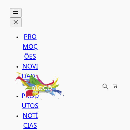
Saltar
para
o
conteúdo
PRO
MOÇ
ÕES
NOVI
DADE
S
PROD
UTOS
NOTÍ
CIAS