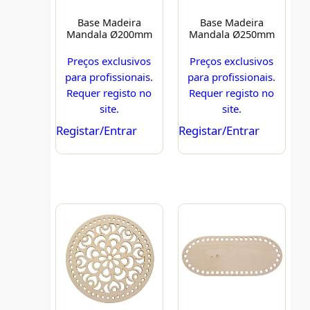
Base Madeira
Base Madeira
Mandala Ø200mm
Mandala Ø250mm
Preços exclusivos
Preços exclusivos
para profissionais.
para profissionais.
Requer registo no
Requer registo no
site.
site.
Registar/Entrar
Registar/Entrar