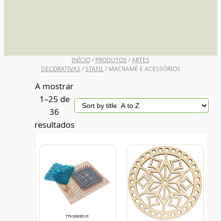
UNI POSCA
INÍCIO
/
PRODUTOS
/
ARTES
DECORATIVAS
/
STAFIL
/ MACRAMÉ E ACESSÓRIOS
A mostrar
1–25 de
36
resultados