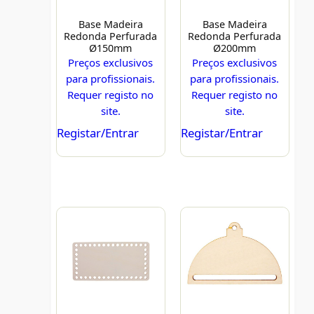
Base Madeira
Base Madeira
Redonda Perfurada
Redonda Perfurada
Ø150mm
Ø200mm
Preços exclusivos
Preços exclusivos
para profissionais.
para profissionais.
Requer registo no
Requer registo no
site.
site.
Registar/Entrar
Registar/Entrar