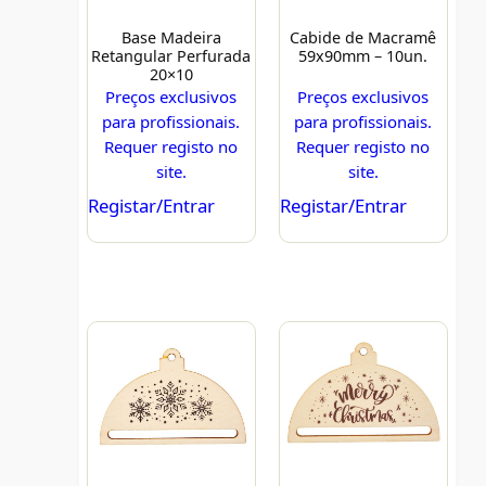
Base Madeira
Cabide de Macramê
Retangular Perfurada
59x90mm – 10un.
20×10
Preços exclusivos
Preços exclusivos
para profissionais.
para profissionais.
Requer registo no
Requer registo no
site.
site.
Registar/Entrar
Registar/Entrar