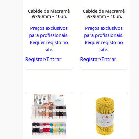
Cabide de Macramê
Cabide de Macramê
59x90mm – 10un.
59x90mm – 10un.
Preços exclusivos
Preços exclusivos
para profissionais.
para profissionais.
Requer registo no
Requer registo no
site.
site.
Registar/Entrar
Registar/Entrar