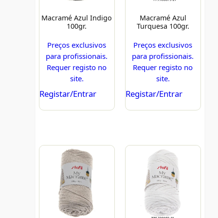
Macramé Azul Indigo
Macramé Azul
100gr.
Turquesa 100gr.
Preços exclusivos
Preços exclusivos
para profissionais.
para profissionais.
Requer registo no
Requer registo no
site.
site.
Registar/Entrar
Registar/Entrar