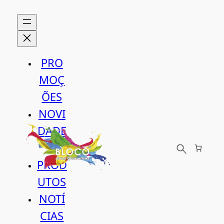
Saltar
para
o
conteúdo
PRO
MOÇ
ÕES
NOVI
DADE
S
PROD
UTOS
NOTÍ
CIAS