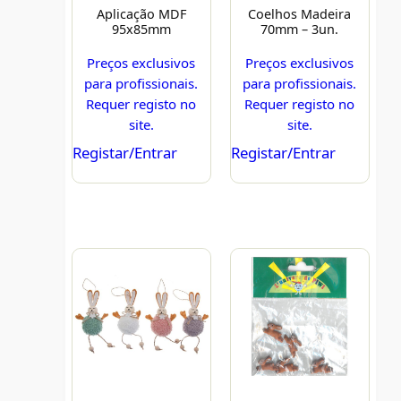
Aplicação MDF
Coelhos Madeira
95x85mm
70mm – 3un.
Preços exclusivos
Preços exclusivos
para profissionais.
para profissionais.
Requer registo no
Requer registo no
site.
site.
Registar/Entrar
Registar/Entrar