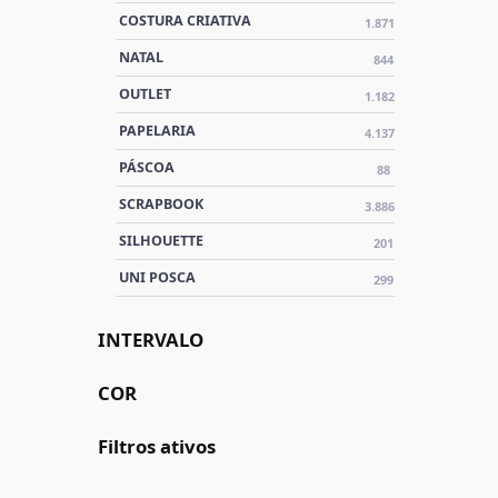
COSTURA CRIATIVA
1.871
NATAL
844
OUTLET
1.182
PAPELARIA
4.137
PÁSCOA
88
SCRAPBOOK
3.886
SILHOUETTE
201
UNI POSCA
299
INTERVALO
COR
Filtros ativos