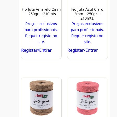
Fio Juta Amarelo 2mm
Fio Juta Azul Claro
– 250gr. – 210mts.
2mm – 250gr. –
210mts.
Preços exclusivos
Preços exclusivos
para profissionais.
para profissionais.
Requer registo no
Requer registo no
site.
site.
Registar/Entrar
Registar/Entrar