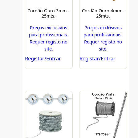
Cordão Ouro 3mm –
Cordão Ouro 4mm –
25mts.
25mts.
Preços exclusivos
Preços exclusivos
para profissionais.
para profissionais.
Requer registo no
Requer registo no
site.
site.
Registar/Entrar
Registar/Entrar