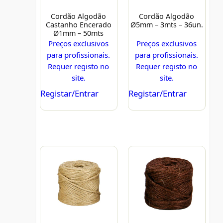
Cordão Algodão
Cordão Algodão
Castanho Encerado
Ø5mm – 3mts – 36un.
Ø1mm – 50mts
Preços exclusivos
Preços exclusivos
para profissionais.
para profissionais.
Requer registo no
Requer registo no
site.
site.
Registar/Entrar
Registar/Entrar