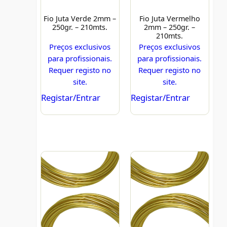
Fio Juta Verde 2mm –
Fio Juta Vermelho
250gr. – 210mts.
2mm – 250gr. –
210mts.
Preços exclusivos
Preços exclusivos
para profissionais.
para profissionais.
Requer registo no
Requer registo no
site.
site.
Registar/Entrar
Registar/Entrar