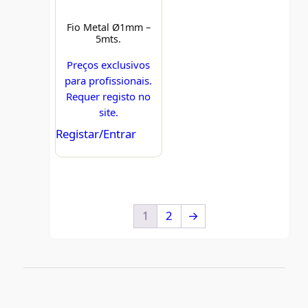
Fio Metal Ø1mm –
5mts.
Preços exclusivos
para profissionais.
Requer registo no
site.
Registar/Entrar
1
2
→