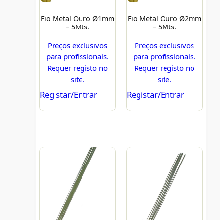
Fio Metal Ouro Ø1mm
Fio Metal Ouro Ø2mm
– 5Mts.
– 5Mts.
Preços exclusivos
Preços exclusivos
para profissionais.
para profissionais.
Requer registo no
Requer registo no
site.
site.
Registar/Entrar
Registar/Entrar