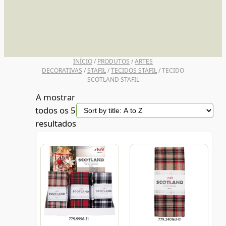
UNI POSCA
INÍCIO
/
PRODUTOS
/
ARTES
DECORATIVAS
/
STAFIL
/
TECIDOS STAFIL
/ TECIDO
SCOTLAND STAFIL
A mostrar
todos os 5
resultados