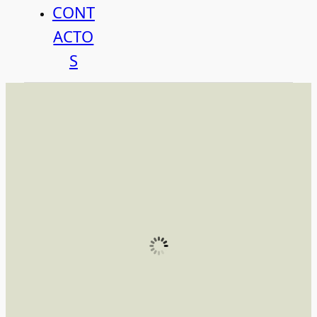
CONT
ACTO
S