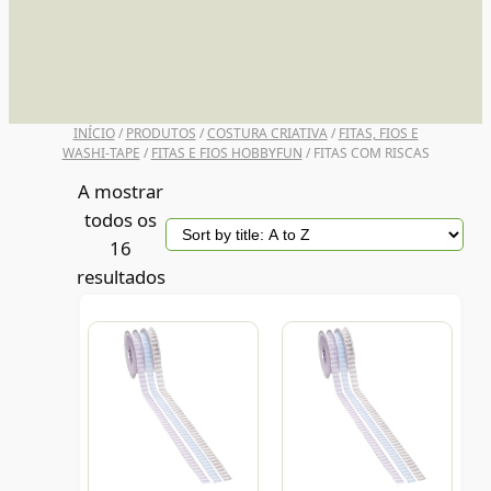
UNI POSCA
INÍCIO
/
PRODUTOS
/
COSTURA CRIATIVA
/
FITAS, FIOS E
WASHI-TAPE
/
FITAS E FIOS HOBBYFUN
/ FITAS COM RISCAS
A mostrar
todos os
16
resultados