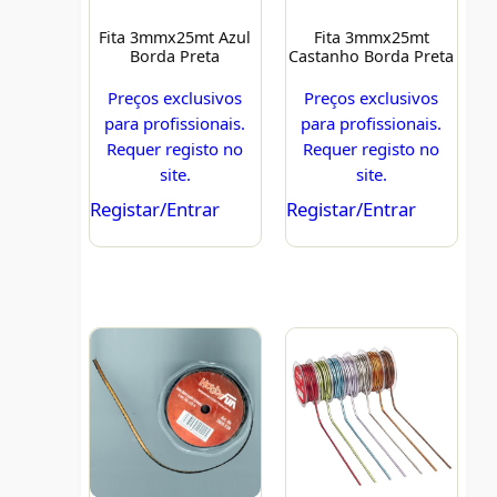
Fita 3mmx25mt Azul
Fita 3mmx25mt
Borda Preta
Castanho Borda Preta
Preços exclusivos
Preços exclusivos
para profissionais.
para profissionais.
Requer registo no
Requer registo no
site.
site.
Registar/Entrar
Registar/Entrar