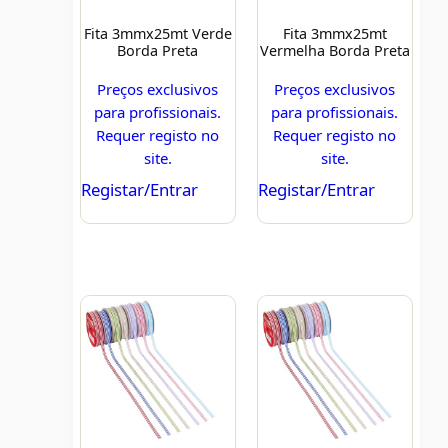
Fita 3mmx25mt Verde
Fita 3mmx25mt
Borda Preta
Vermelha Borda Preta
Preços exclusivos
Preços exclusivos
para profissionais.
para profissionais.
Requer registo no
Requer registo no
site.
site.
Registar/Entrar
Registar/Entrar