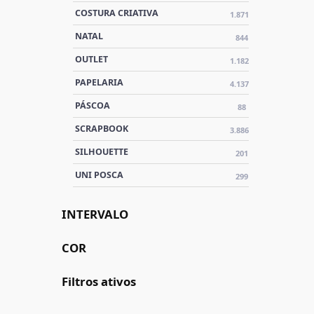
COSTURA CRIATIVA
1.871
NATAL
844
OUTLET
1.182
PAPELARIA
4.137
PÁSCOA
88
SCRAPBOOK
3.886
SILHOUETTE
201
UNI POSCA
299
INTERVALO
COR
Filtros ativos