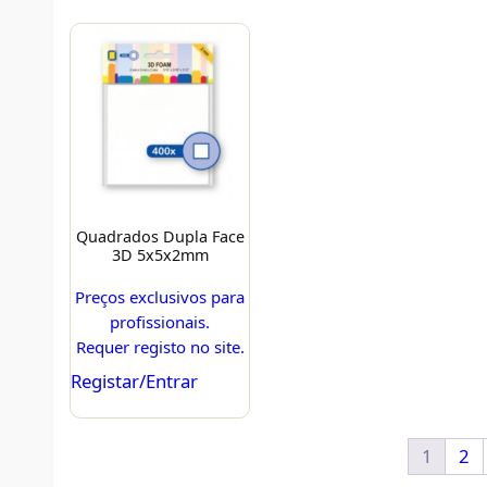
Quadrados Dupla Face
3D 5x5x2mm
Preços exclusivos para
profissionais.
Requer registo no site.
Registar/Entrar
1
2