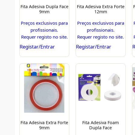
Fita Adesiva Dupla Face
Fita Adesiva Extra Forte
9mm
12mm
Preços exclusivos para
Preços exclusivos para
profissionais.
profissionais.
Requer registo no site.
Requer registo no site.
Registar/Entrar
Registar/Entrar
R
Fita Adesiva Extra Forte
Fita Adesiva Foam
9mm
Dupla Face