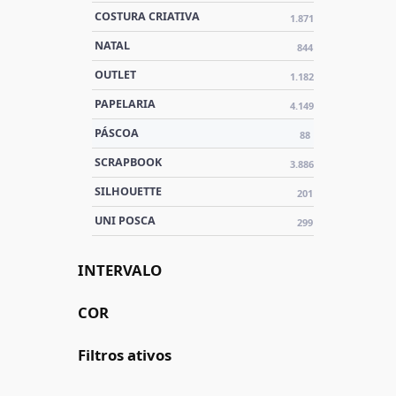
COSTURA CRIATIVA
1.871
NATAL
844
OUTLET
1.182
PAPELARIA
4.149
PÁSCOA
88
SCRAPBOOK
3.886
SILHOUETTE
201
UNI POSCA
299
INTERVALO
COR
Filtros ativos