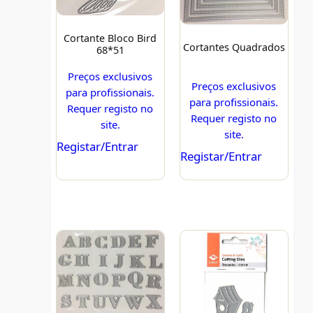
Cortante Bloco Bird
Cortantes Quadrados
68*51
Preços exclusivos
Preços exclusivos
para profissionais.
para profissionais.
Requer registo no
Requer registo no
site.
site.
Registar/Entrar
Registar/Entrar