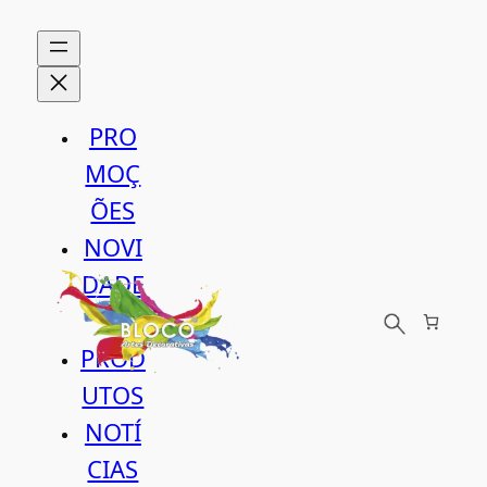
Saltar
para
o
conteúdo
PRO
MOÇ
ÕES
NOVI
DADE
S
PROD
UTOS
NOTÍ
CIAS