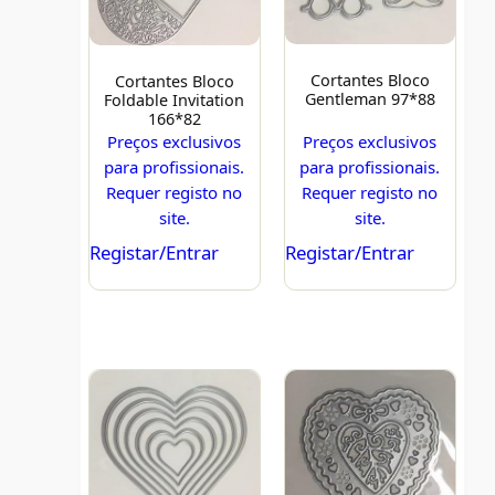
Cortantes Bloco
Cortantes Bloco
Gentleman 97*88
Foldable Invitation
166*82
Preços exclusivos
Preços exclusivos
para profissionais.
para profissionais.
Requer registo no
Requer registo no
site.
site.
Registar/Entrar
Registar/Entrar