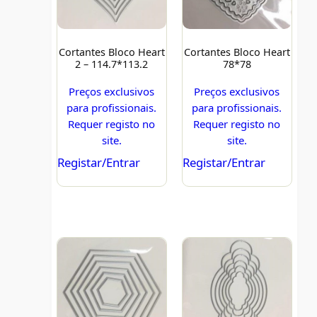
Cortantes Bloco Heart
Cortantes Bloco Heart
2 – 114.7*113.2
78*78
Preços exclusivos
Preços exclusivos
para profissionais.
para profissionais.
Requer registo no
Requer registo no
site.
site.
Registar/Entrar
Registar/Entrar