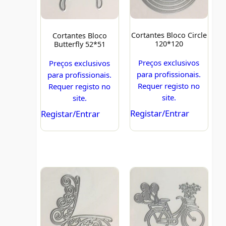
Cortantes Bloco Circle
Cortantes Bloco
120*120
Butterfly 52*51
Preços exclusivos
Preços exclusivos
para profissionais.
para profissionais.
Requer registo no
Requer registo no
site.
site.
Registar/Entrar
Registar/Entrar