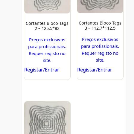
Cortantes Bloco Tags
Cortantes Bloco Tags
3 – 112.7*112.5
2 – 125.5*82
Preços exclusivos
Preços exclusivos
para profissionais.
para profissionais.
Requer registo no
Requer registo no
site.
site.
Registar/Entrar
Registar/Entrar