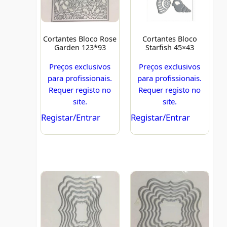
Cortantes Bloco Rose
Cortantes Bloco
Garden 123*93
Starfish 45×43
Preços exclusivos
Preços exclusivos
para profissionais.
para profissionais.
Requer registo no
Requer registo no
site.
site.
Registar/Entrar
Registar/Entrar