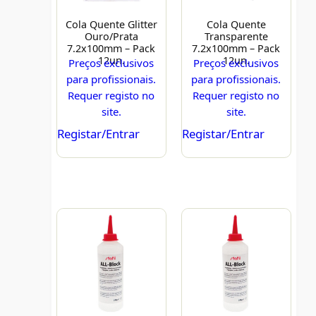
Cola Quente Glitter
Cola Quente
Ouro/Prata
Transparente
7.2x100mm – Pack
7.2x100mm – Pack
12un.
12un.
Preços exclusivos
Preços exclusivos
para profissionais.
para profissionais.
Requer registo no
Requer registo no
site.
site.
Registar/Entrar
Registar/Entrar