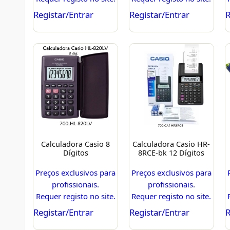
Registar/Entrar
Registar/Entrar
R
Calculadora Casio 8
Calculadora Casio HR-
Dígitos
8RCE-bk 12 Dígitos
Preços exclusivos para
Preços exclusivos para
profissionais.
profissionais.
Requer registo no site.
Requer registo no site.
Registar/Entrar
Registar/Entrar
R