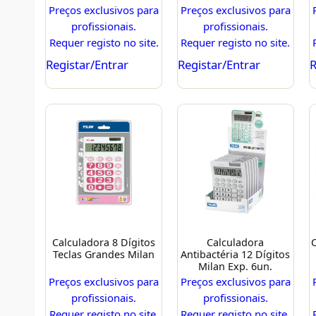
Preços exclusivos para
Preços exclusivos para
profissionais.
profissionais.
Requer registo no site.
Requer registo no site.
Registar/Entrar
Registar/Entrar
R
Calculadora 8 Dígitos
Calculadora
C
Teclas Grandes Milan
Antibactéria 12 Dígitos
Milan Exp. 6un.
Preços exclusivos para
Preços exclusivos para
profissionais.
profissionais.
Requer registo no site.
Requer registo no site.