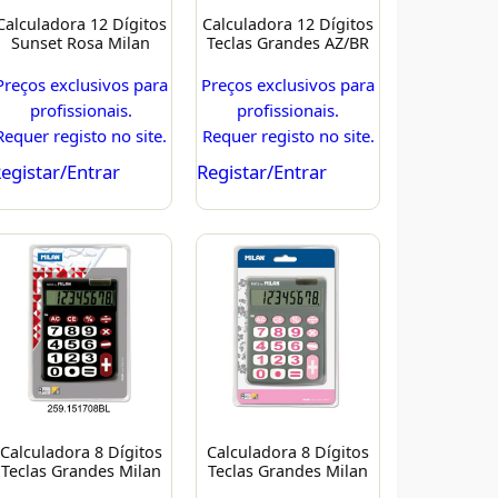
Calculadora 12 Dígitos
Calculadora 12 Dígitos
Sunset Rosa Milan
Teclas Grandes AZ/BR
Preços exclusivos para
Preços exclusivos para
profissionais.
profissionais.
Requer registo no site.
Requer registo no site.
egistar/Entrar
Registar/Entrar
Calculadora 8 Dígitos
Calculadora 8 Dígitos
Teclas Grandes Milan
Teclas Grandes Milan