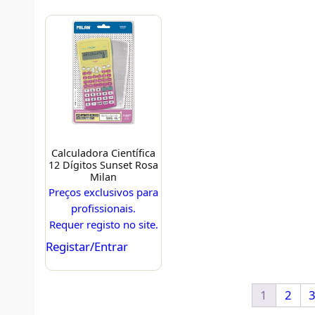
Calculadora Científica
12 Dígitos Sunset Rosa
Milan
Preços exclusivos para
profissionais.
Requer registo no site.
Registar/Entrar
1
2