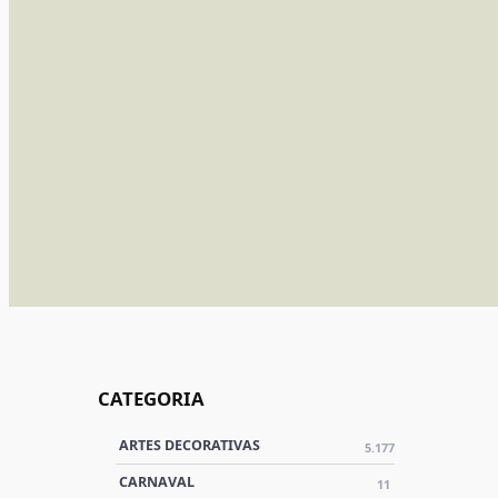
CATEGORIA
ARTES DECORATIVAS
5.177
CARNAVAL
11