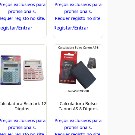
Preços exclusivos para
Preços exclusivos para
profissionais.
profissionais.
Requer registo no site.
Requer registo no site.
egistar/Entrar
Registar/Entrar
alculadora Bismark 12
Calculadora Bolso
Dígitos
Canon AS 8 Dígitos
Preços exclusivos para
Preços exclusivos para
profissionais.
profissionais.
Requer registo no site.
Requer registo no site.