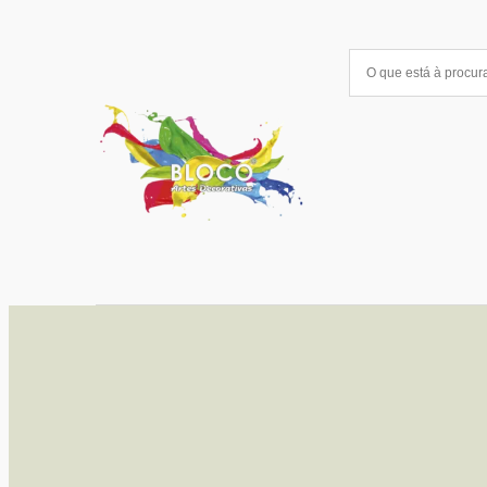
Saltar
para
o
conteúdo