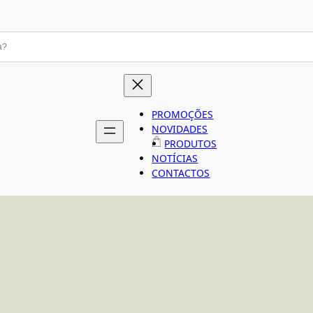
PROMOÇÕES
NOVIDADES
PRODUTOS
NOTÍCIAS
CONTACTOS