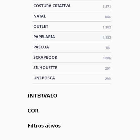
COSTURA CRIATIVA
1.871
NATAL
844
OUTLET
1.182
PAPELARIA
4.132
PÁSCOA
88
SCRAPBOOK
3.886
SILHOUETTE
201
UNI POSCA
299
INTERVALO
COR
Filtros ativos