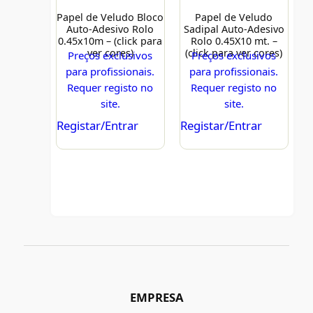
Papel de Veludo Bloco
Papel de Veludo
Auto-Adesivo Rolo
Sadipal Auto-Adesivo
0.45x10m – (click para
Rolo 0.45X10 mt. –
ver cores)
(click para ver cores)
Preços exclusivos
Preços exclusivos
para profissionais.
para profissionais.
Requer registo no
Requer registo no
site.
site.
Registar/Entrar
Registar/Entrar
EMPRESA