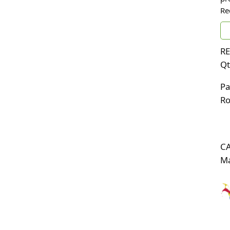
Re
RE
Qt
Pa
Ro
C
Ma