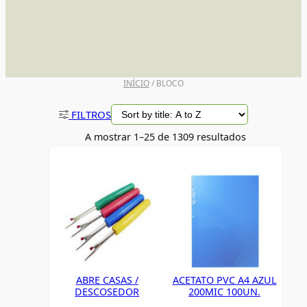
UNI POSCA
INÍCIO
/ BLOCO
FILTROS
A mostrar 1–25 de 1309 resultados
ABRE CASAS /
ACETATO PVC A4 AZUL
DESCOSEDOR
200MIC 100UN.