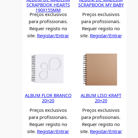
SCRAPBOOK HEARTS
SCRAPBOOK MY BABY
190X155MM
Preços exclusivos
Preços exclusivos
para profissionais.
para profissionais.
Requer registo no
Requer registo no
site.
Registar/Entrar
site.
Registar/Entrar
ALBUM FLOR BRANCO
ALBUM LISO KRAFT
20×20
20×20
Preços exclusivos
Preços exclusivos
para profissionais.
para profissionais.
Requer registo no
Requer registo no
site.
Registar/Entrar
site.
Registar/Entrar