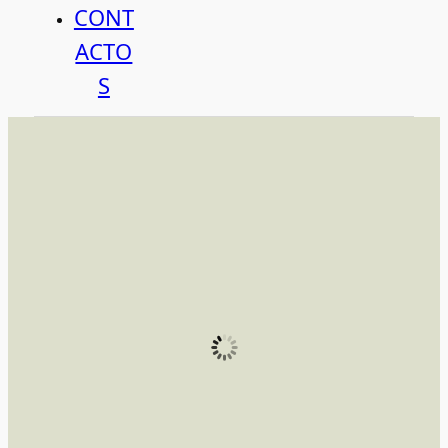
CONT
ACTO
S