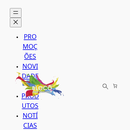
Saltar
para
o
conteúdo
PRO
MOÇ
ÕES
NOVI
DADE
S
PROD
UTOS
NOTÍ
CIAS