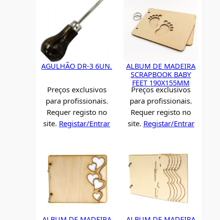
AGULHÃO DR-3 6UN.
ALBUM DE MADEIRA
SCRAPBOOK BABY
FEET 190X155MM
Preços exclusivos
Preços exclusivos
para profissionais.
para profissionais.
Requer registo no
Requer registo no
site.
Registar/Entrar
site.
Registar/Entrar
ALBUM DE MADEIRA
ALBUM DE MADEIRA