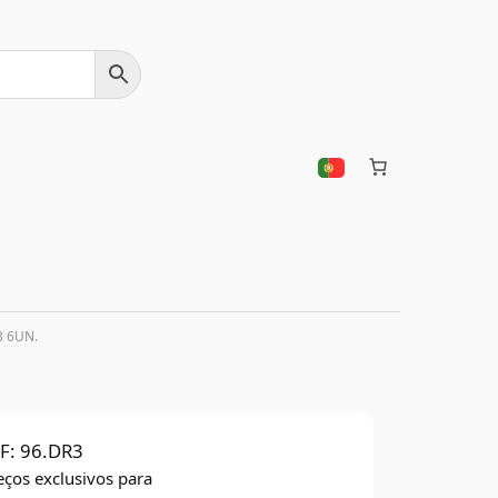
3 6UN.
F:
96.DR3
eços exclusivos para