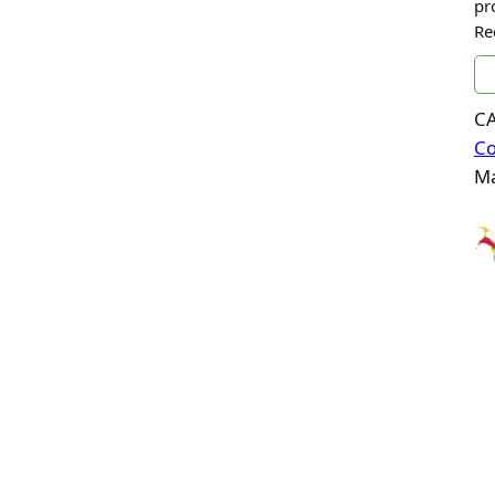
pr
Re
C
Co
Ma