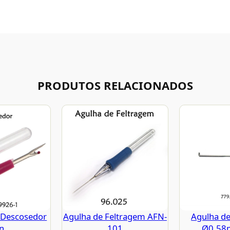
PRODUTOS RELACIONADOS
 Descosedor
Agulha de Feltragem AFN-
Agulha de
n.
101
Ø0.58