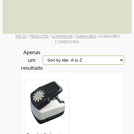
UNI POSCA
INÍCIO
/
PRODUTOS
/
SCRAPBOOK
/
FURADORES
/ FURADORES
E EMBOSSING
Apenas
um
resultado