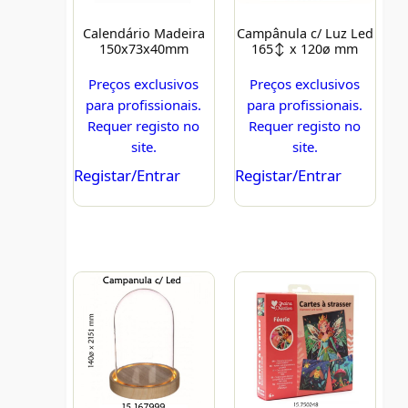
Calendário Madeira
Campânula c/ Luz Led
150x73x40mm
165↕ x 120ø mm
Preços exclusivos
Preços exclusivos
para profissionais.
para profissionais.
Requer registo no
Requer registo no
site.
site.
Registar/Entrar
Registar/Entrar