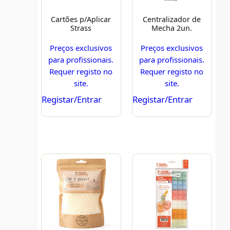
Cartões p/Aplicar
Centralizador de
Strass
Mecha 2un.
Preços exclusivos
Preços exclusivos
para profissionais.
para profissionais.
Requer registo no
Requer registo no
site.
site.
Registar/Entrar
Registar/Entrar