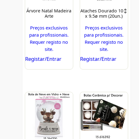
Árvore Natal Madeira
Ataches Dourado 10↕
Arte
x 9.5ø mm (20un.)
Preços exclusivos
Preços exclusivos
para profissionais.
para profissionais.
Requer registo no
Requer registo no
site.
site.
Registar/Entrar
Registar/Entrar