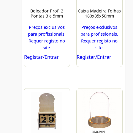
Boleador Prof. 2
Caixa Madeira Folhas
Pontas 3 e 5mm
180x85x50mm
Preços exclusivos
Preços exclusivos
para profissionais.
para profissionais.
Requer registo no
Requer registo no
site.
site.
Registar/Entrar
Registar/Entrar