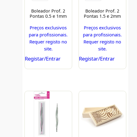
Boleador Prof. 2
Boleador Prof. 2
Pontas 0.5 e 1mm
Pontas 1.5 e 2mm
Preços exclusivos
Preços exclusivos
para profissionais.
para profissionais.
Requer registo no
Requer registo no
site.
site.
Registar/Entrar
Registar/Entrar