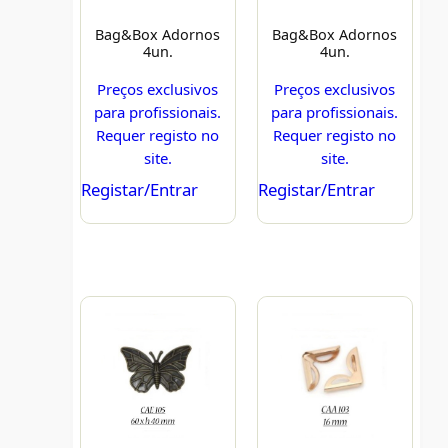
Bag&Box Adornos
Bag&Box Adornos
4un.
4un.
Preços exclusivos
Preços exclusivos
para profissionais.
para profissionais.
Requer registo no
Requer registo no
site.
site.
Registar/Entrar
Registar/Entrar