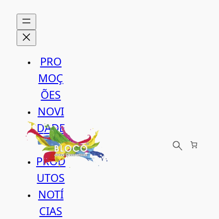
Saltar
para
o
conteúdo
PRO
MOÇ
ÕES
NOVI
DADE
S
PROD
UTOS
NOTÍ
CIAS