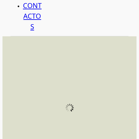
CONT
ACTO
S