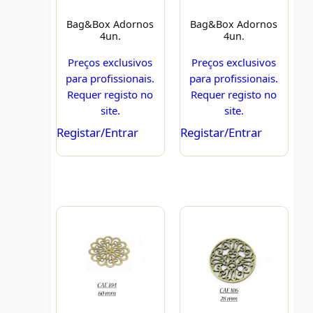
Bag&Box Adornos
Bag&Box Adornos
4un.
4un.
Preços exclusivos
Preços exclusivos
para profissionais.
para profissionais.
Requer registo no
Requer registo no
site.
site.
Registar/Entrar
Registar/Entrar