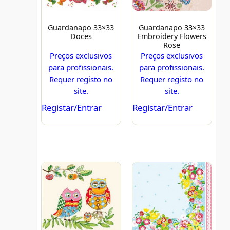
Guardanapo 33×33
Guardanapo 33×33
Doces
Embroidery Flowers
Rose
Preços exclusivos
Preços exclusivos
para profissionais.
para profissionais.
Requer registo no
Requer registo no
site.
site.
Registar/Entrar
Registar/Entrar