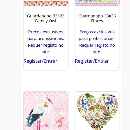
Guardanapo 33×33
Guardanapo 33×33
Family Owl
Flores
Preços exclusivos
Preços exclusivos
para profissionais.
para profissionais.
Requer registo no
Requer registo no
site.
site.
Registar/Entrar
Registar/Entrar