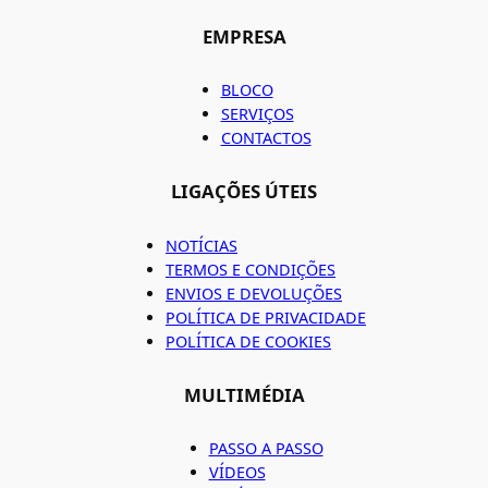
EMPRESA
BLOCO
SERVIÇOS
CONTACTOS
LIGAÇÕES ÚTEIS
NOTÍCIAS
TERMOS E CONDIÇÕES
ENVIOS E DEVOLUÇÕES
POLÍTICA DE PRIVACIDADE
POLÍTICA DE COOKIES
MULTIMÉDIA
PASSO A PASSO
VÍDEOS