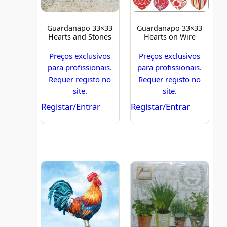
Guardanapo 33×33
Guardanapo 33×33
Hearts and Stones
Hearts on Wire
Preços exclusivos
Preços exclusivos
para profissionais.
para profissionais.
Requer registo no
Requer registo no
site.
site.
Registar/Entrar
Registar/Entrar