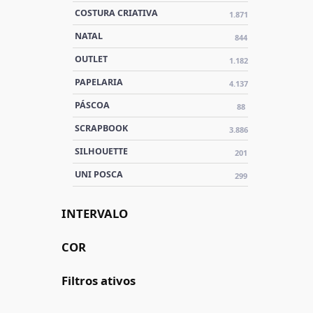
COSTURA CRIATIVA
1.871
NATAL
844
OUTLET
1.182
PAPELARIA
4.137
PÁSCOA
88
SCRAPBOOK
3.886
SILHOUETTE
201
UNI POSCA
299
INTERVALO
COR
Filtros ativos