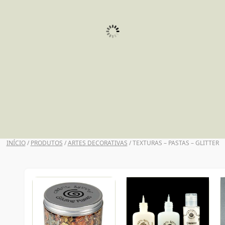
UNI POSCA
INÍCIO
/
PRODUTOS
/
ARTES DECORATIVAS
/ TEXTURAS – PASTAS – GLITTER