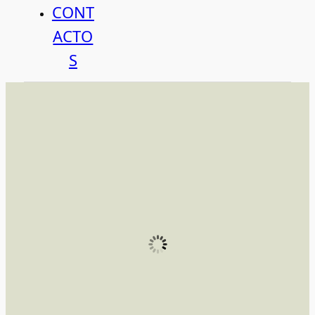
CONT
ACTO
S