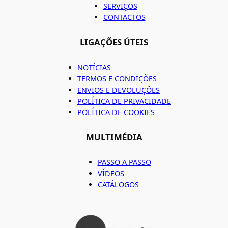
SERVIÇOS
CONTACTOS
LIGAÇÕES ÚTEIS
NOTÍCIAS
TERMOS E CONDIÇÕES
ENVIOS E DEVOLUÇÕES
POLÍTICA DE PRIVACIDADE
POLÍTICA DE COOKIES
MULTIMÉDIA
PASSO A PASSO
VÍDEOS
CATÁLOGOS