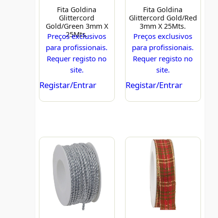
Fita Goldina
Fita Goldina
Glittercord
Glittercord Gold/Red
Gold/Green 3mm X
3mm X 25Mts.
25Mts.
Preços exclusivos
Preços exclusivos
para profissionais.
para profissionais.
Requer registo no
Requer registo no
site.
site.
Registar/Entrar
Registar/Entrar