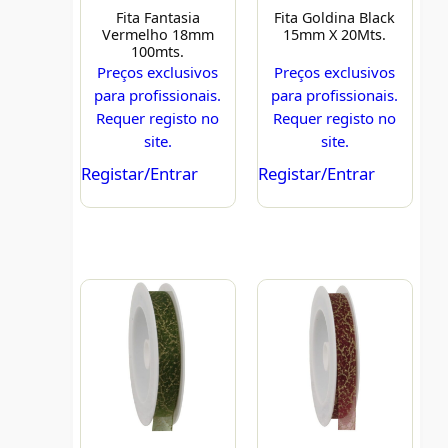
Fita Fantasia
Fita Goldina Black
Vermelho 18mm
15mm X 20Mts.
100mts.
Preços exclusivos
Preços exclusivos
para profissionais.
para profissionais.
Requer registo no
Requer registo no
site.
site.
Registar/Entrar
Registar/Entrar