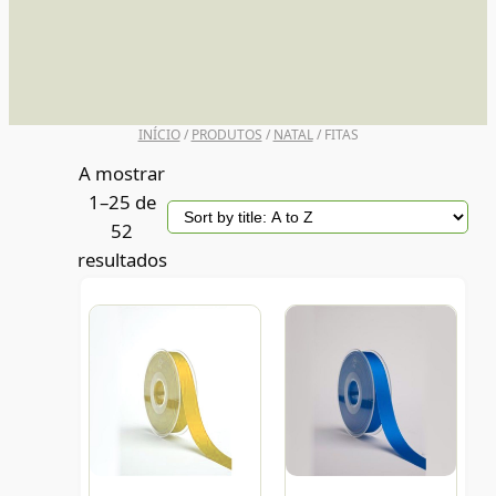
UNI POSCA
INÍCIO
/
PRODUTOS
/
NATAL
/ FITAS
A mostrar
1–25 de
52
resultados