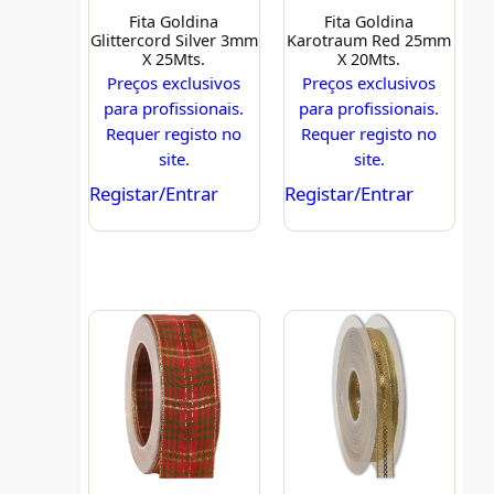
Fita Goldina
Fita Goldina
Glittercord Silver 3mm
Karotraum Red 25mm
X 25Mts.
X 20Mts.
Preços exclusivos
Preços exclusivos
para profissionais.
para profissionais.
Requer registo no
Requer registo no
site.
site.
Registar/Entrar
Registar/Entrar