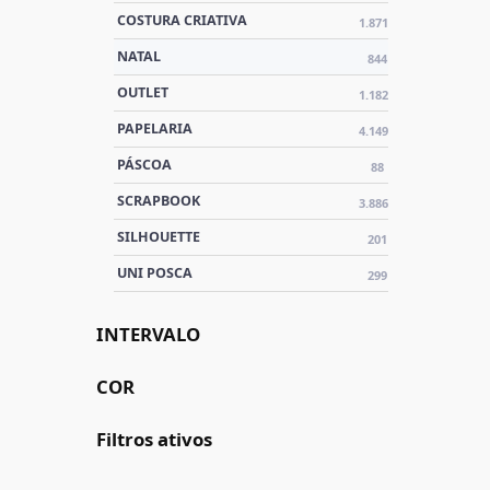
COSTURA CRIATIVA
1.871
NATAL
844
OUTLET
1.182
PAPELARIA
4.149
PÁSCOA
88
SCRAPBOOK
3.886
SILHOUETTE
201
UNI POSCA
299
INTERVALO
COR
Filtros ativos