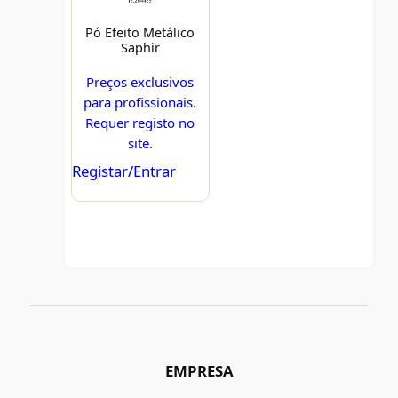
Pó Efeito Metálico
Saphir
Preços exclusivos
para profissionais.
Requer registo no
site.
Registar/Entrar
EMPRESA