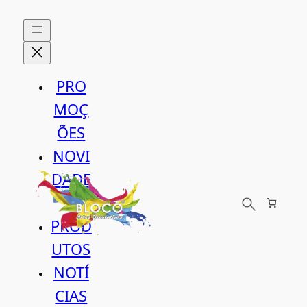
Saltar
para
o
conteúdo
PRO
MOÇ
ÕES
NOVI
DADE
S
PROD
UTOS
NOTÍ
CIAS