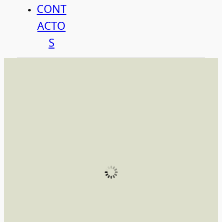
CONT
ACTO
S