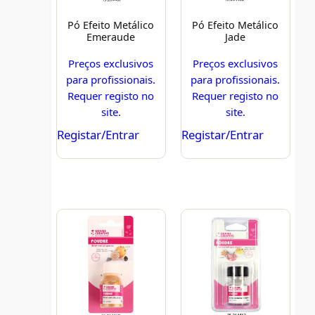
Pó Efeito Metálico
Pó Efeito Metálico
Emeraude
Jade
Preços exclusivos
Preços exclusivos
para profissionais.
para profissionais.
Requer registo no
Requer registo no
site.
site.
Registar/Entrar
Registar/Entrar