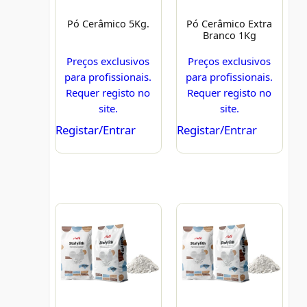
Pó Cerâmico 5Kg.
Pó Cerâmico Extra
Branco 1Kg
Preços exclusivos
Preços exclusivos
para profissionais.
para profissionais.
Requer registo no
Requer registo no
site.
site.
Registar/Entrar
Registar/Entrar