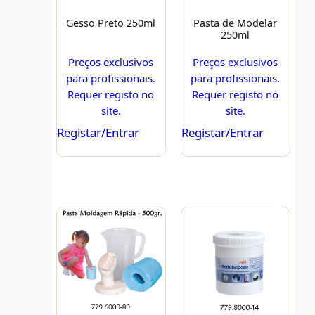
Gesso Preto 250ml
Pasta de Modelar
250ml
Preços exclusivos
Preços exclusivos
para profissionais.
para profissionais.
Requer registo no
Requer registo no
site.
site.
Registar/Entrar
Registar/Entrar