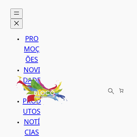
Saltar
para
o
conteúdo
PRO
MOÇ
ÕES
NOVI
DADE
S
PROD
UTOS
NOTÍ
CIAS