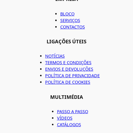
BLOCO
SERVIÇOS
CONTACTOS
LIGAÇÕES ÚTEIS
NOTÍCIAS
TERMOS E CONDIÇÕES
ENVIOS E DEVOLUÇÕES
POLÍTICA DE PRIVACIDADE
POLÍTICA DE COOKIES
MULTIMÉDIA
PASSO A PASSO
VÍDEOS
CATÁLOGOS