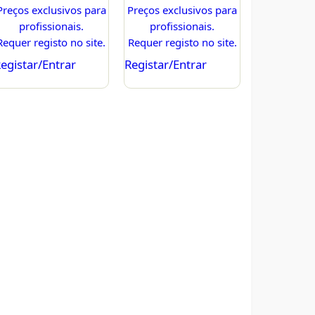
Preços exclusivos para
Preços exclusivos para
profissionais.
profissionais.
Requer registo no site.
Requer registo no site.
egistar/Entrar
Registar/Entrar