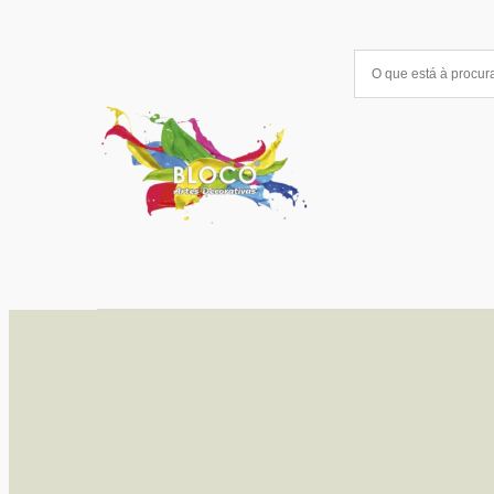
Saltar
para
o
conteúdo