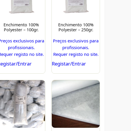
Enchimento 100%
Enchimento 100%
Polyester – 100gr.
Polyester – 250gr.
Preços exclusivos para
Preços exclusivos para
profissionais.
profissionais.
Requer registo no site.
Requer registo no site.
egistar/Entrar
Registar/Entrar