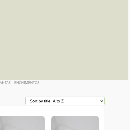
 MANTAS – ENCHIMENTOS