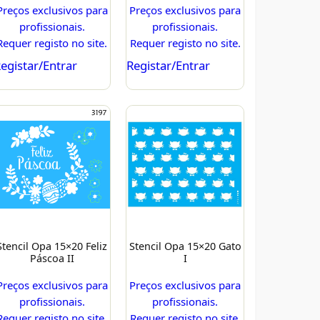
Preços exclusivos para
Preços exclusivos para
profissionais.
profissionais.
Requer registo no site.
Requer registo no site.
egistar/Entrar
Registar/Entrar
Stencil Opa 15×20 Feliz
Stencil Opa 15×20 Gato
Páscoa II
I
Preços exclusivos para
Preços exclusivos para
profissionais.
profissionais.
Requer registo no site.
Requer registo no site.