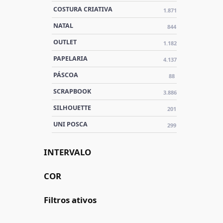
COSTURA CRIATIVA
1.871
NATAL
844
OUTLET
1.182
PAPELARIA
4.137
PÁSCOA
88
SCRAPBOOK
3.886
SILHOUETTE
201
UNI POSCA
299
INTERVALO
COR
Filtros ativos