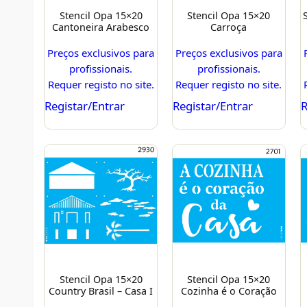
Stencil Opa 15×20
Stencil Opa 15×20
Cantoneira Arabesco
Carroça
Preços exclusivos para
Preços exclusivos para
profissionais.
profissionais.
Requer registo no site.
Requer registo no site.
Registar/Entrar
Registar/Entrar
R
Stencil Opa 15×20
Stencil Opa 15×20
Country Brasil – Casa I
Cozinha é o Coração