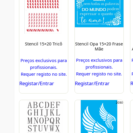
Stencil Opa 15×20 Frase
Stencil 15×20 Tricô
Mãe
Preços exclusivos para
Preços exclusivos para
profissionais.
profissionais.
Requer registo no site.
Requer registo no site.
Registar/Entrar
R
Registar/Entrar