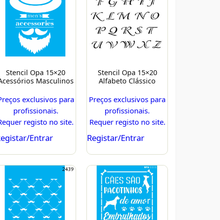
Stencil Opa 15×20
Stencil Opa 15×20
Acessórios Masculinos
Alfabeto Clássico
Preços exclusivos para
Preços exclusivos para
profissionais.
profissionais.
Requer registo no site.
Requer registo no site.
egistar/Entrar
Registar/Entrar