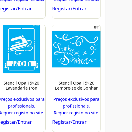
egistar/Entrar
Registar/Entrar
Stencil Opa 15×20
Stencil Opa 15×20
Lavandaria Iron
Lembre-se de Sonhar
Preços exclusivos para
Preços exclusivos para
profissionais.
profissionais.
Requer registo no site.
Requer registo no site.
egistar/Entrar
Registar/Entrar