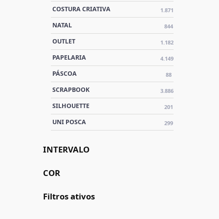
COSTURA CRIATIVA
1.871
NATAL
844
OUTLET
1.182
PAPELARIA
4.149
PÁSCOA
88
SCRAPBOOK
3.886
SILHOUETTE
201
UNI POSCA
299
INTERVALO
COR
Filtros ativos