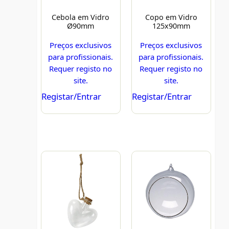
Cebola em Vidro
Copo em Vidro
Ø90mm
125x90mm
Preços exclusivos
Preços exclusivos
para profissionais.
para profissionais.
Requer registo no
Requer registo no
site.
site.
Registar/Entrar
Registar/Entrar