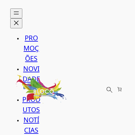
Saltar
para
o
conteúdo
PRO
MOÇ
ÕES
NOVI
DADE
S
PROD
UTOS
NOTÍ
CIAS