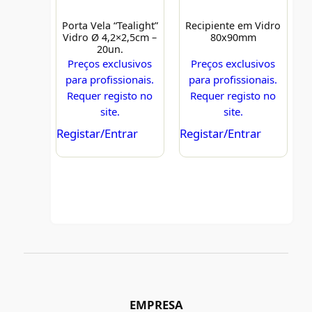
Porta Vela “Tealight”
Recipiente em Vidro
Vidro Ø 4,2×2,5cm –
80x90mm
20un.
Preços exclusivos
Preços exclusivos
para profissionais.
para profissionais.
Requer registo no
Requer registo no
site.
site.
Registar/Entrar
Registar/Entrar
EMPRESA