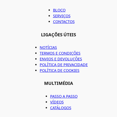
BLOCO
SERVIÇOS
CONTACTOS
LIGAÇÕES ÚTEIS
NOTÍCIAS
TERMOS E CONDIÇÕES
ENVIOS E DEVOLUÇÕES
POLÍTICA DE PRIVACIDADE
POLÍTICA DE COOKIES
MULTIMÉDIA
PASSO A PASSO
VÍDEOS
CATÁLOGOS