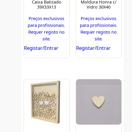
Caixa Batizado
Moldura Honra c/
39X33X13
Vidro 30X40
Preços exclusivos
Preços exclusivos
para profissionais.
para profissionais.
Requer registo no
Requer registo no
site.
site.
Registar/Entrar
Registar/Entrar