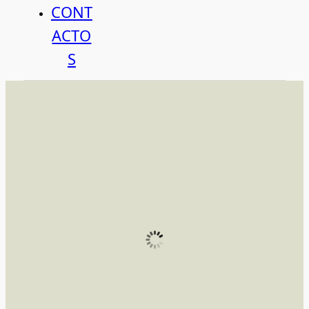
CONT
ACTO
S