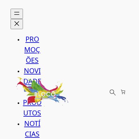
Saltar
para
o
conteúdo
PRO
MOÇ
ÕES
NOVI
DADE
S
PROD
UTOS
NOTÍ
CIAS