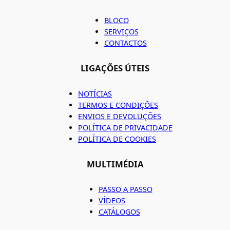
BLOCO
SERVIÇOS
CONTACTOS
LIGAÇÕES ÚTEIS
NOTÍCIAS
TERMOS E CONDIÇÕES
ENVIOS E DEVOLUÇÕES
POLÍTICA DE PRIVACIDADE
POLÍTICA DE COOKIES
MULTIMÉDIA
PASSO A PASSO
VÍDEOS
CATÁLOGOS