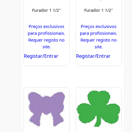
Furador 1 1/2″
Furador 1 1/2″
Preços exclusivos
Preços exclusivos
para profissionais.
para profissionais.
Requer registo no
Requer registo no
site.
site.
Registar/Entrar
Registar/Entrar