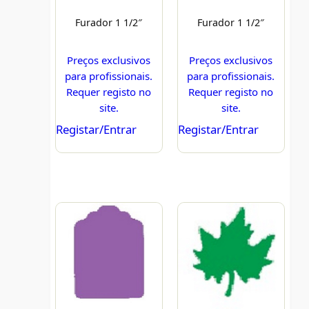
Furador 1 1/2″
Furador 1 1/2″
Preços exclusivos
Preços exclusivos
para profissionais.
para profissionais.
Requer registo no
Requer registo no
site.
site.
Registar/Entrar
Registar/Entrar