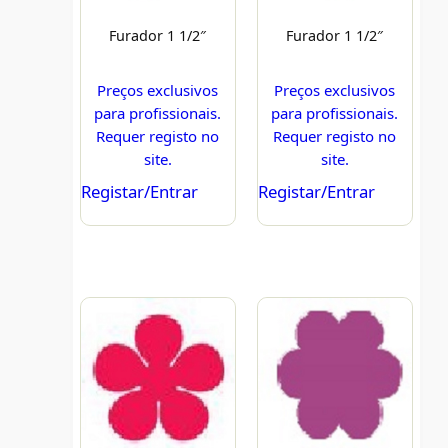
Furador 1 1/2″
Furador 1 1/2″
Preços exclusivos
Preços exclusivos
para profissionais.
para profissionais.
Requer registo no
Requer registo no
site.
site.
Registar/Entrar
Registar/Entrar