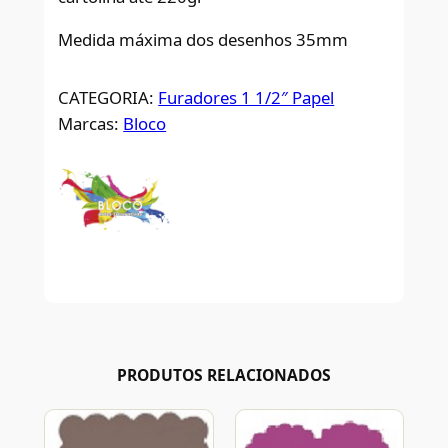
Medida máxima dos desenhos 35mm
CATEGORIA:
Furadores 1 1/2″ Papel
Marcas:
Bloco
PRODUTOS RELACIONADOS