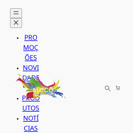
Saltar
para
o
conteúdo
PRO
MOÇ
ÕES
NOVI
DADE
S
PROD
UTOS
NOTÍ
CIAS