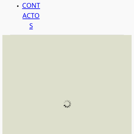
CONT
ACTO
S