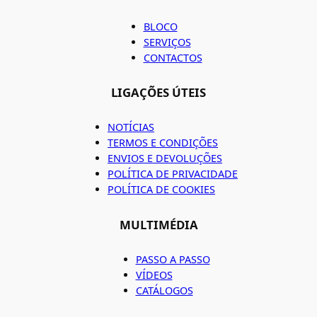
BLOCO
SERVIÇOS
CONTACTOS
LIGAÇÕES ÚTEIS
NOTÍCIAS
TERMOS E CONDIÇÕES
ENVIOS E DEVOLUÇÕES
POLÍTICA DE PRIVACIDADE
POLÍTICA DE COOKIES
MULTIMÉDIA
PASSO A PASSO
VÍDEOS
CATÁLOGOS