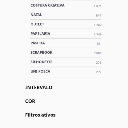
COSTURA CRIATIVA
1.871
NATAL
844
OUTLET
1.182
PAPELARIA
4.149
PÁSCOA
88
SCRAPBOOK
3.886
SILHOUETTE
201
UNI POSCA
299
INTERVALO
COR
Filtros ativos