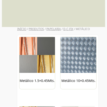
UNI POSCA
INÍCIO
/
PRODUTOS
/
PAPELARIA
/
D-C-FIX
/ METÁLICO
Metálico 1.5×0.45Mts.
Metálico 10×0.45Mts.