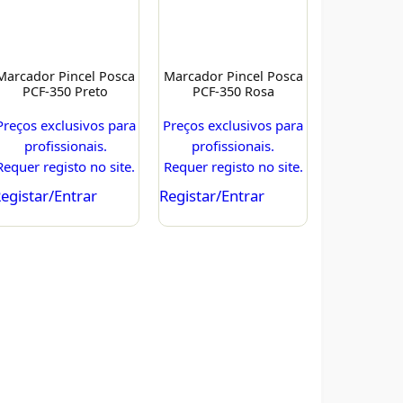
Marcador Pincel Posca
Marcador Pincel Posca
PCF-350 Preto
PCF-350 Rosa
Preços exclusivos para
Preços exclusivos para
profissionais.
profissionais.
Requer registo no site.
Requer registo no site.
egistar/Entrar
Registar/Entrar