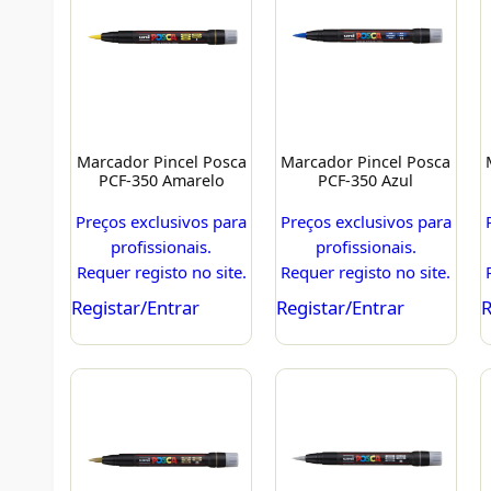
Marcador Pincel Posca
Marcador Pincel Posca
PCF-350 Amarelo
PCF-350 Azul
Preços exclusivos para
Preços exclusivos para
profissionais.
profissionais.
Requer registo no site.
Requer registo no site.
Registar/Entrar
Registar/Entrar
R