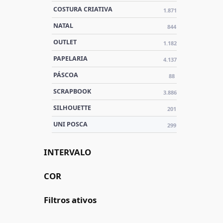
COSTURA CRIATIVA
1.871
NATAL
844
OUTLET
1.182
PAPELARIA
4.137
PÁSCOA
88
SCRAPBOOK
3.886
SILHOUETTE
201
UNI POSCA
299
INTERVALO
COR
Filtros ativos